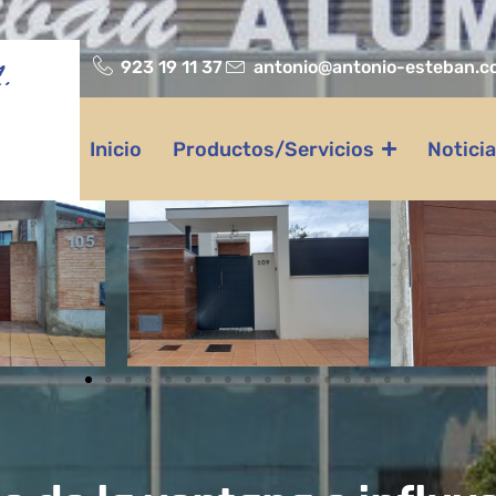
923 19 11 37
antonio@antonio-esteban.c
.
Inicio
Productos/Servicios
Notici