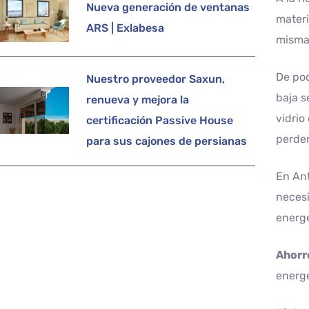
Nueva generación de ventanas
materi
ARS | Exlabesa
misma
De poc
Nuestro proveedor Saxun,
baja s
renueva y mejora la
vidrio
certificación Passive House
perder
para sus cajones de persianas
En Ant
necesi
energé
Ahorr
energé