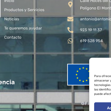
Inicio
Calle Hoces del 
Polígono El Mont
Productos y Servicios
Noticias
antonio@antoni
Te queremos ayudar
923 19 11 37
Contacto
619 528 954
Para ofrece
almacenar y
tecnologías
las identifi
puede afect
A