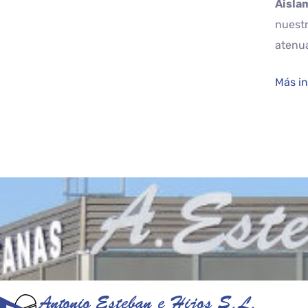
Aisla
nuestr
atenu
Más in
Antonio Esteban e Hijos S.L.