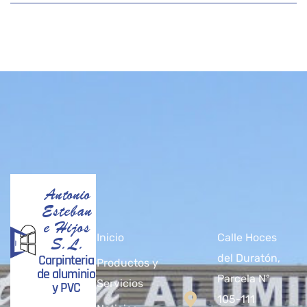
Antonio
Esteban
e Hijos
Inicio
Calle Hoces
S.L.
Carpinteria
del Duratón,
Productos y
de aluminio
Parcela Nº
Servicios
y PVC
105-111