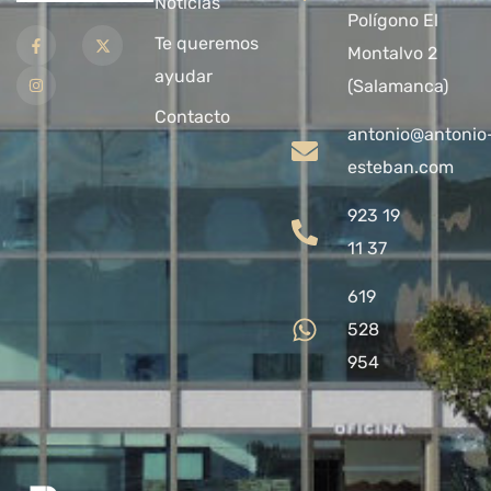
Noticias
Polígono El
Te queremos
Montalvo 2
ayudar
(Salamanca)
Contacto
antonio@antonio
esteban.com
923 19
11 37
619
528
954