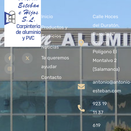
Esteban
e Hijos
Inicio
Calle Hoces
S.L.
Carpinteria
del Duratón,
Productos y
de aluminio
Parcela Nº
Servicios
y PVC
105-111
Noticias
Polígono El
Te queremos
Montalvo 2
ayudar
(Salamanca)
Contacto
antonio@antonio
esteban.com
923 19
11 37
619