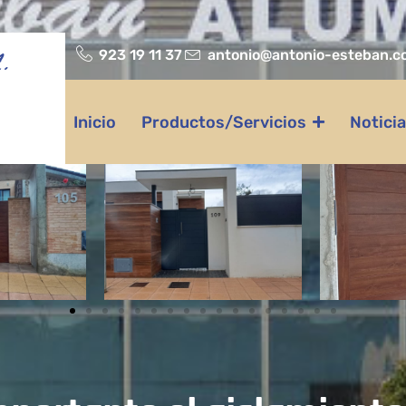
923 19 11 37
antonio@antonio-esteban.c
.
Inicio
Productos/Servicios
Notici