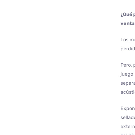
¿Qué 
venta
Los ma
pérdid
Pero, 
juego 
separa
acústi
Expong
sellad
extern