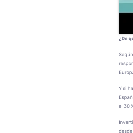
¿De q
Según 
respon
Europ
Y si h
España
el 30 
Invert
desde