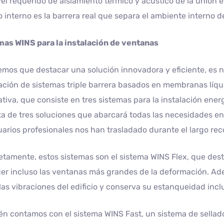
vel requerido de aislamiento térmico y acústico de la unión e
o interno es la barrera real que separa el ambiente interno 
mas WINS para la instalación de ventanas
emos que destacar una solución innovadora y eficiente, es 
ción de sistemas triple barrera basados en membranas líqu
ativa, que consiste en tres sistemas para la instalación ene
ta de tres soluciones que abarcará todas las necesidades en
uarios profesionales nos han trasladado durante el largo reco
tamente, estos sistemas son el sistema WINS Flex, que desta
er incluso las ventanas más grandes de la deformación. A
las vibraciones del edificio y conserva su estanqueidad inc
n contamos con el sistema WINS Fast, un sistema de sellado