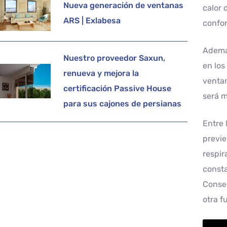
Nueva generación de ventanas
calor 
ARS | Exlabesa
confor
Además
Nuestro proveedor Saxun,
en los
renueva y mejora la
ventan
certificación Passive House
será 
para sus cajones de persianas
Entre 
previ
respir
consta
Consec
otra f