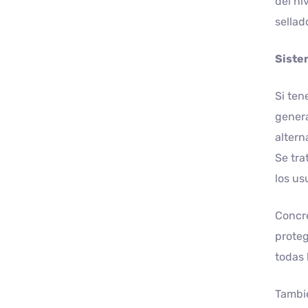
del ni
sellad
Siste
Si ten
genera
altern
Se tra
los us
Concre
proteg
todas 
Tambié