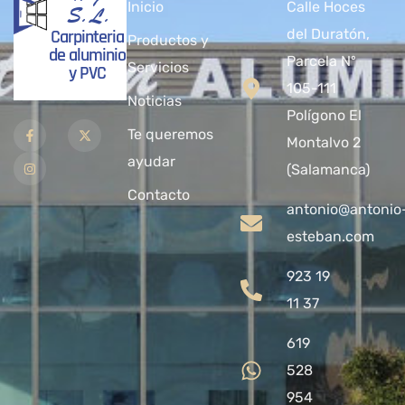
Inicio
Calle Hoces
S.L.
Carpinteria
del Duratón,
Productos y
de aluminio
Parcela Nº
Servicios
y PVC
105-111
Noticias
Polígono El
Te queremos
Montalvo 2
ayudar
(Salamanca)
Contacto
antonio@antonio
esteban.com
923 19
11 37
619
528
954