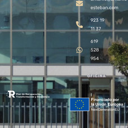
esteban.com
923 19
11 37
619
528
954