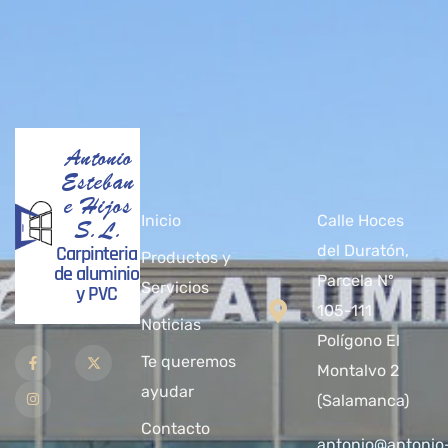
Antonio
Esteban
e Hijos
Inicio
Calle Hoces
S.L.
Carpinteria
del Duratón,
Productos y
de aluminio
Parcela Nº
Servicios
y PVC
105-111
Noticias
Polígono El
Te queremos
Montalvo 2
ayudar
(Salamanca)
Contacto
antonio@antonio