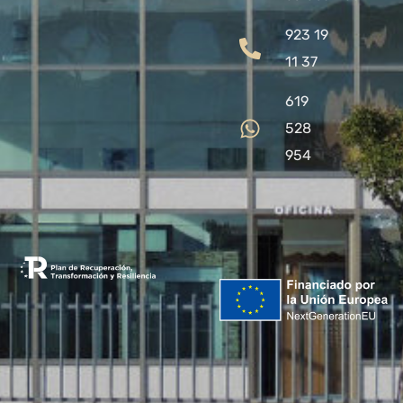
923 19
11 37
619
528
954