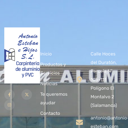
Antonio
Esteban
e Hijos
Inicio
Calle Hoces
S.L.
Carpinteria
del Duratón,
Productos y
de aluminio
Parcela Nº
Servicios
y PVC
105-111
Noticias
Polígono El
Te queremos
Montalvo 2
ayudar
(Salamanca)
Contacto
antonio@antonio
esteban.com