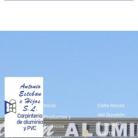
Antonio
Esteban
e Hijos
Inicio
Calle Hoces
S.L.
Carpinteria
del Duratón,
Productos y
de aluminio
Parcela Nº
Servicios
y PVC
105-111
Noticias