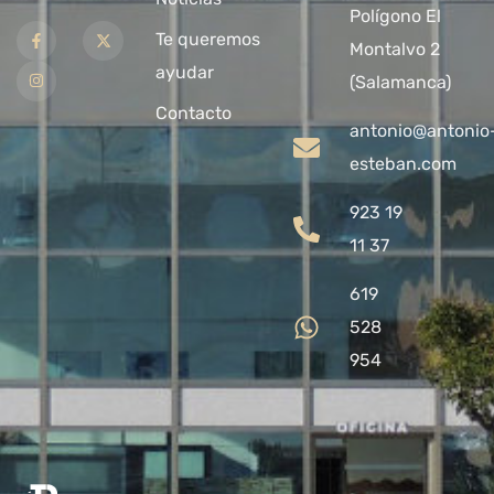
Polígono El
Te queremos
Montalvo 2
ayudar
(Salamanca)
Contacto
antonio@antonio
esteban.com
923 19
11 37
619
528
954