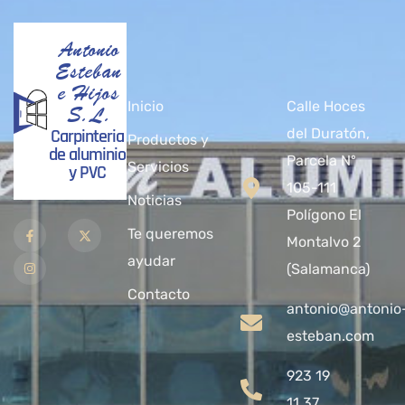
Antonio
Esteban
e Hijos
Inicio
Calle Hoces
S.L.
Carpinteria
del Duratón,
Productos y
de aluminio
Parcela Nº
Servicios
y PVC
105-111
Noticias
Polígono El
Te queremos
Montalvo 2
ayudar
(Salamanca)
Contacto
antonio@antonio
esteban.com
923 19
11 37