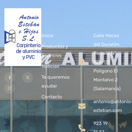
Antonio
Esteban
e Hijos
Inicio
Calle Hoces
S.L.
Carpinteria
del Duratón,
Productos y
de aluminio
Parcela Nº
Servicios
y PVC
105-111
Noticias
Polígono El
Te queremos
Montalvo 2
ayudar
(Salamanca)
Contacto
antonio@antonio
esteban.com
923 19