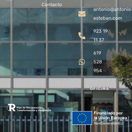
Contacto
antonio@antonio
esteban.com
923 19
11 37
619
528
954