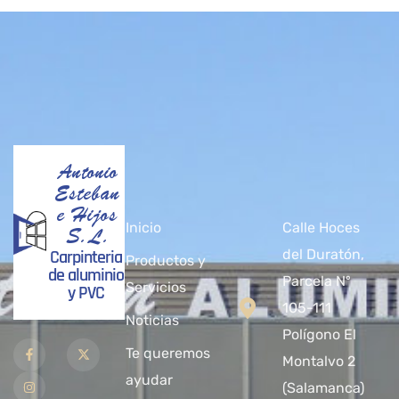
Antonio
Esteban
e Hijos
Inicio
Calle Hoces
S.L.
Carpinteria
del Duratón,
Productos y
de aluminio
Parcela Nº
Servicios
y PVC
105-111
Noticias
Polígono El
Te queremos
Montalvo 2
ayudar
(Salamanca)