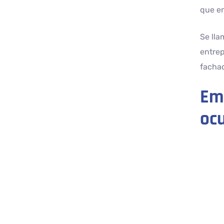
que en
Se lla
entrep
fachad
Emp
oc