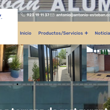
923 19 11 37
antonio@antonio-esteban.c
.
Inicio
Productos/Servicios
Notici