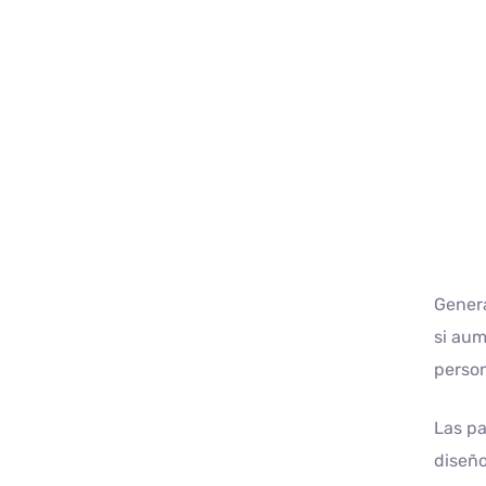
Genera
si aum
person
Las pa
diseño