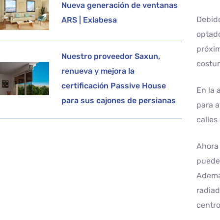
Nueva generación de ventanas
Debido
ARS | Exlabesa
optado
próxi
Nuestro proveedor Saxun,
costum
renueva y mejora la
certificación Passive House
En la 
para sus cajones de persianas
para a
calles
Ahora 
pueden
Además
radiad
centro