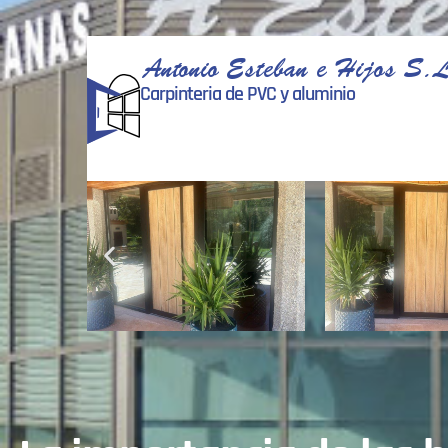
Antonio Esteban e Hijos S.L
Carpinteria de PVC y aluminio