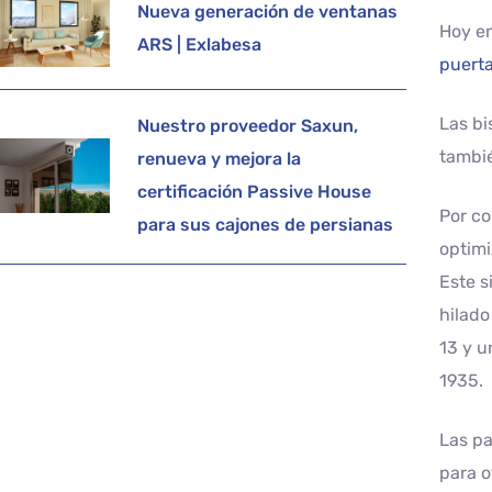
Nueva generación de ventanas
Hoy en
ARS | Exlabesa
puert
Las bi
Nuestro proveedor Saxun,
tambié
renueva y mejora la
certificación Passive House
Por co
para sus cajones de persianas
optimi
Este s
hilado
13 y u
1935.
Las pa
para o