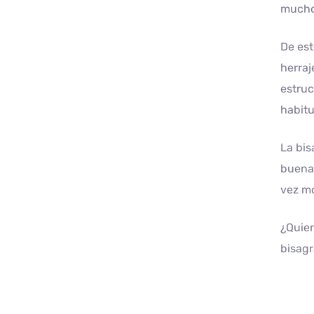
muchos
De est
herraj
estruc
habitu
La bis
buenas
vez mo
¿Quier
bisagr