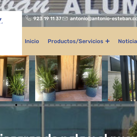
923 19 11 37
antonio@antonio-esteban.c
.
Inicio
Productos/Servicios
Notici