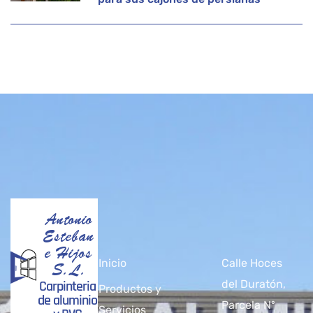
Antonio
Esteban
e Hijos
Inicio
Calle Hoces
S.L.
Carpinteria
del Duratón,
Productos y
de aluminio
Parcela Nº
Servicios