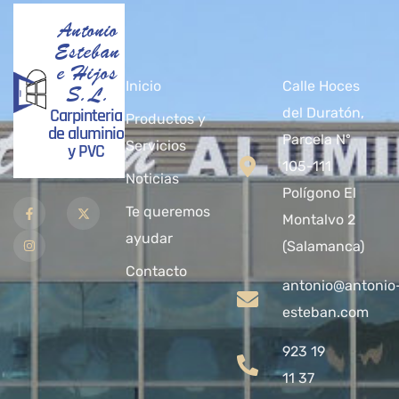
Antonio
Esteban
e Hijos
Inicio
Calle Hoces
S.L.
Carpinteria
del Duratón,
Productos y
de aluminio
Parcela Nº
Servicios
y PVC
105-111
Noticias
Polígono El
Te queremos
Montalvo 2
ayudar
(Salamanca)
Contacto
antonio@antonio
esteban.com
923 19
11 37