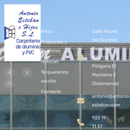
Antonio
Esteban
e Hijos
Inicio
Calle Hoces
S.L.
Carpinteria
del Duratón,
Productos y
de aluminio
Parcela Nº
Servicios
y PVC
105-111
Noticias
Polígono El
Te queremos
Montalvo 2
ayudar
(Salamanca)
Contacto
antonio@antonio
esteban.com
923 19
11 37