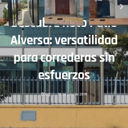
Descubre Roto Patio
Alversa: versatilidad
para correderas sin
esfuerzos
Blog
18 de julio de 2019