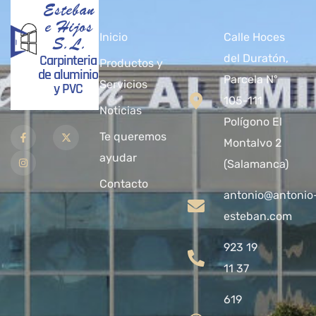
Esteban
e Hijos
Inicio
Calle Hoces
S.L.
Carpinteria
del Duratón,
Productos y
de aluminio
Parcela Nº
Servicios
y PVC
105-111
Noticias
Polígono El
Te queremos
Montalvo 2
ayudar
(Salamanca)
Contacto
antonio@antonio
esteban.com
923 19
11 37
619