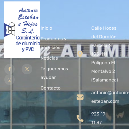
Antonio
Esteban
e Hijos
Inicio
Calle Hoces
S.L.
Carpinteria
del Duratón,
Productos y
de aluminio
Parcela Nº
Servicios
y PVC
105-111
Noticias
Polígono El
Te queremos
Montalvo 2
ayudar
(Salamanca)
Contacto
antonio@antonio
esteban.com
923 19
11 37