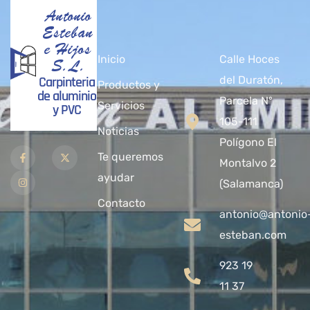
Antonio
Esteban
e Hijos
Inicio
Calle Hoces
S.L.
Carpinteria
del Duratón,
Productos y
de aluminio
Parcela Nº
Servicios
y PVC
105-111
Noticias
Polígono El
Te queremos
Montalvo 2
ayudar
(Salamanca)
Contacto
antonio@antonio
esteban.com
923 19
11 37