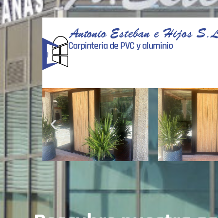
Antonio Esteban e Hijos S.L
Carpinteria de PVC y aluminio