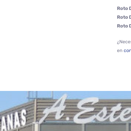
Roto 
Roto 
Roto 
¿Neces
en
con