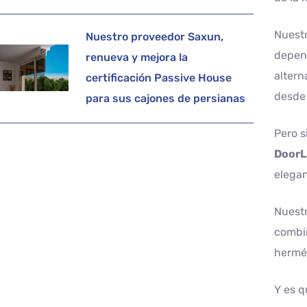
Nuestr
Nuestro proveedor Saxun,
depend
renueva y mejora la
altern
certificación Passive House
desde 
para sus cajones de persianas
Pero s
DoorL
elegan
Nuest
combin
hermét
Y es 