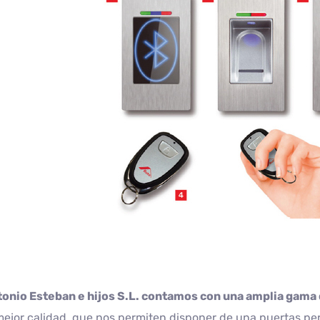
tonio Esteban e hijos S.L. contamos con una amplia gama
mejor calidad, que nos permiten disponer de una puertas p