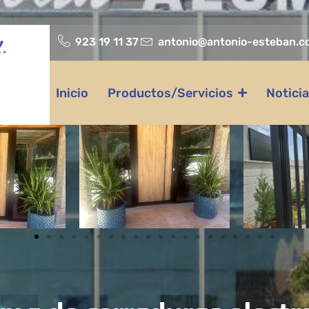
923 19 11 37
antonio@antonio-esteban.c
.
Inicio
Productos/Servicios
Notici