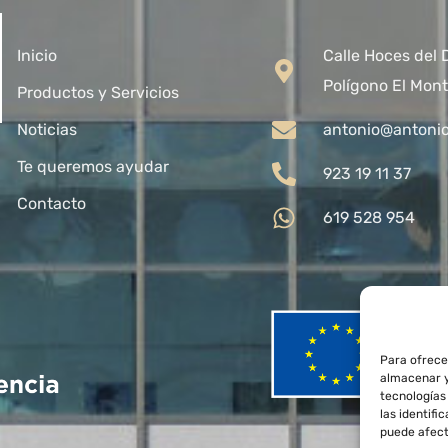
Inicio
Calle Hoces del 
Polígono El Mont
Productos y Servicios
Noticias
antonio@antoni
Te queremos ayudar
923 19 11 37
Contacto
619 528 954
Para ofrece
almacenar y
tecnologías
las identifi
puede afect