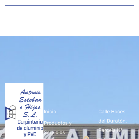
Antonio
Esteban
e Hijos
Inicio
Calle Hoces
S.L.
Carpinteria
del Duratón,
Productos y
de aluminio
Parcela Nº
Servicios
y PVC