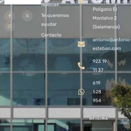
105-111
Noticias
Polígono El
Te queremos
Montalvo 2
ayudar
(Salamanca)
Contacto
antonio@antonio
esteban.com
923 19
11 37
619
528
954