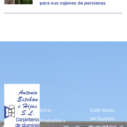
para sus cajones de persianas
Antonio
Esteban
e Hijos
Inicio
Calle Hoces
S.L.
Carpinteria
del Duratón,
Productos y
de aluminio