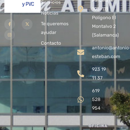
Parcela Nº
Servicios
y PVC
105-111
Noticias
Polígono El
Te queremos
Montalvo 2
ayudar
(Salamanca)
Contacto
antonio@antonio
esteban.com
923 19
11 37
619
528
954