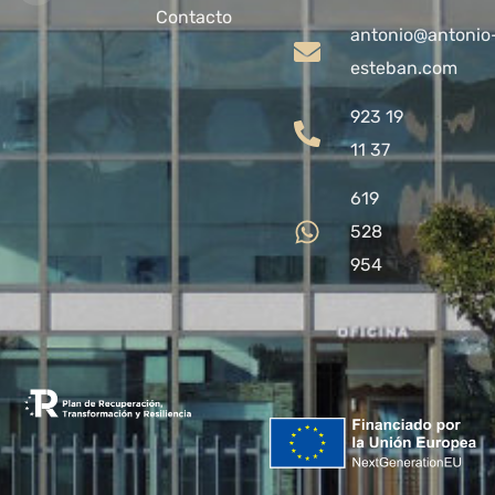
Contacto
antonio@antonio
esteban.com
923 19
11 37
619
528
954