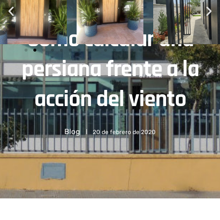
Cómo calcular una
persiana frente a la
acción del viento
Blog
20 de febrero de 2020