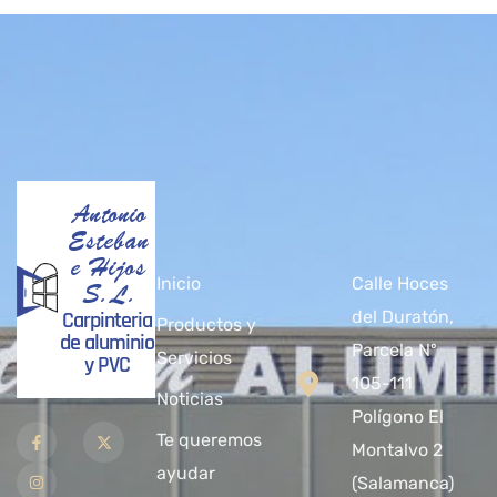
Antonio
Esteban
e Hijos
Inicio
Calle Hoces
S.L.
Carpinteria
del Duratón,
Productos y
de aluminio
Parcela Nº
Servicios
y PVC
105-111
Noticias
Polígono El
Te queremos
Montalvo 2
ayudar
(Salamanca)