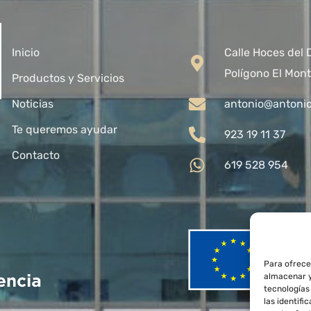
Inicio
Calle Hoces del 
Polígono El Mont
Productos y Servicios
Noticias
antonio@antoni
Te queremos ayudar
923 19 11 37
Contacto
619 528 954
Para ofrece
almacenar y
tecnologías
las identifi