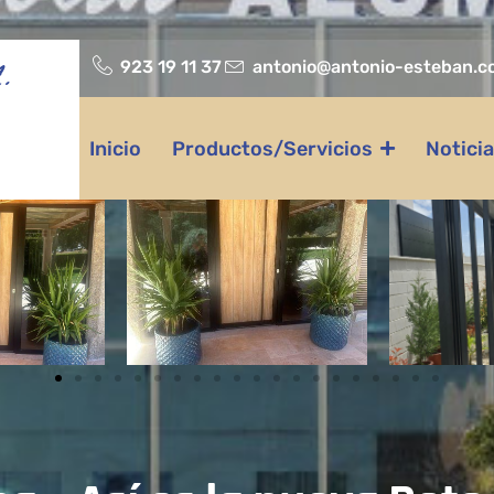
923 19 11 37
antonio@antonio-esteban.c
.
Inicio
Productos/Servicios
Notici