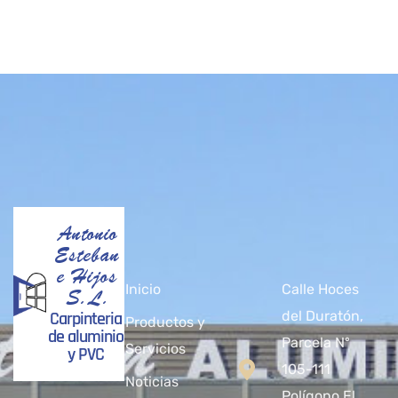
Antonio
Esteban
e Hijos
Inicio
Calle Hoces
S.L.
Carpinteria
del Duratón,
Productos y
de aluminio
Parcela Nº
Servicios
y PVC
105-111
Noticias
Polígono El