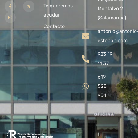
Te queremos
Montalvo 2
ayudar
(Salamanca)
Contacto
antonio@antonio
esteban.com
923 19
11 37
619
528
954