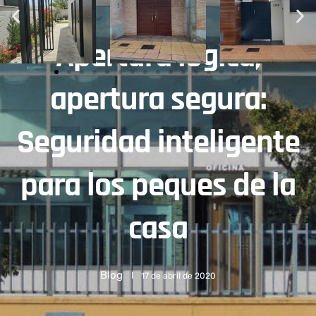
Apertura lógica,
apertura segura:
Seguridad inteligente
para los peques de la
casa
Blog
17 de abril de 2020