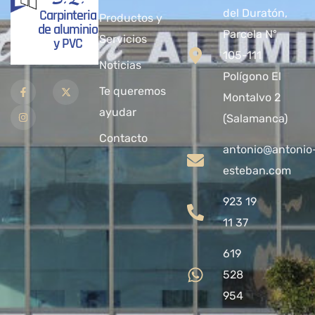
Carpinteria
del Duratón,
Productos y
de aluminio
Parcela Nº
Servicios
y PVC
105-111
Noticias
Polígono El
Te queremos
Montalvo 2
ayudar
(Salamanca)
Contacto
antonio@antonio
esteban.com
923 19
11 37
619
528
954