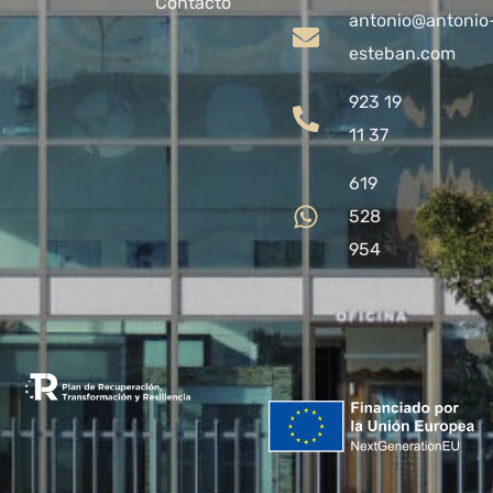
Contacto
antonio@antonio
esteban.com
923 19
11 37
619
528
954