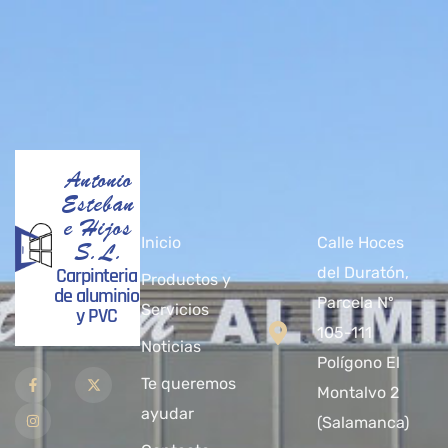
Antonio
Esteban
e Hijos
Inicio
Calle Hoces
S.L.
Carpinteria
del Duratón,
Productos y
de aluminio
Parcela Nº
Servicios
y PVC
105-111
Noticias
Polígono El
Te queremos
Montalvo 2
ayudar
(Salamanca)