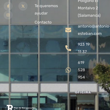
Polígono El
Te queremos
Montalvo 2
ayudar
(Salamanca)
Contacto
antonio@antonio
esteban.com
923 19
11 37
619
528
954