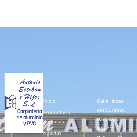
Antonio
Esteban
e Hijos
Inicio
Calle Hoces
S.L.
Carpinteria
del Duratón,
Productos y
de aluminio
Parcela Nº
Servicios
y PVC
105-111
Noticias