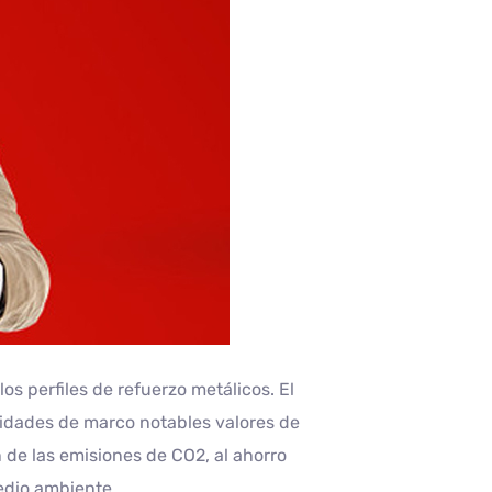
s perfiles de refuerzo metálicos. El
didades de marco notables valores de
 de las emisiones de CO2, al ahorro
medio ambiente.