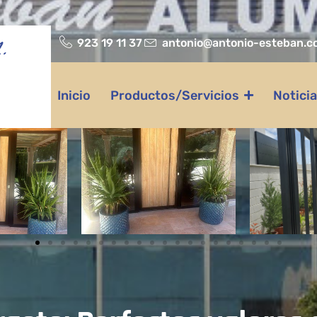
923 19 11 37
antonio@antonio-esteban.c
.
Inicio
Productos/Servicios
Notici