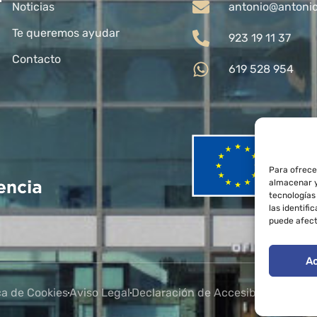
Noticias
antonio@antoni
Te queremos ayudar
923 19 11 37
Contacto
619 528 954
Para ofrece
almacenar y
tecnologías
las identifi
puede afect
A
ica de Cookies
Aviso Legal
Declaración de Accesibilidad
Mapa