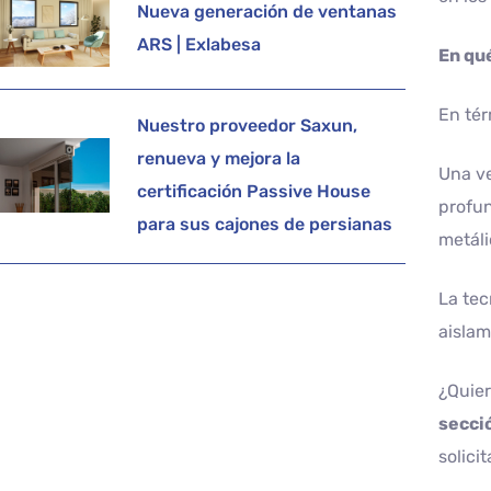
Nueva generación de ventanas
ARS | Exlabesa
En qu
En tér
Nuestro proveedor Saxun,
renueva y mejora la
Una ve
certificación Passive House
profun
para sus cajones de persianas
metáli
La tec
aislam
¿Quier
secci
solici