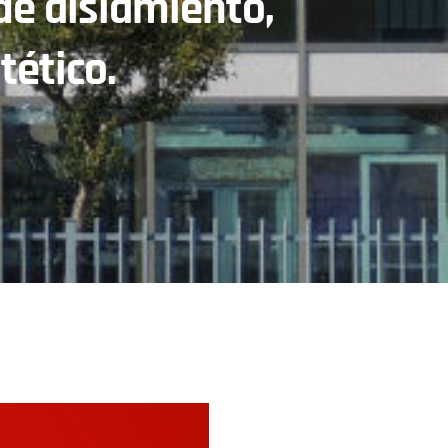
de aislamiento,
tético.