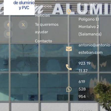
de aluminio
Parcela Nº
Servicios
y PVC
105-111
Noticias
Polígono El
Te queremos
Montalvo 2
ayudar
(Salamanca)
Contacto
antonio@antonio
esteban.com
923 19
11 37
619
528
954