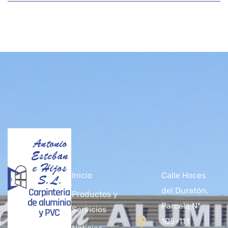
Antonio
Esteban
e Hijos
Inicio
Calle Hoces
S.L.
Carpinteria
del Duratón,
Productos y
de aluminio
Parcela Nº
Servicios
y PVC
105-111