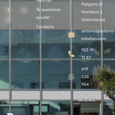
Noticias
Polígono El
Te queremos
Montalvo 2
ayudar
(Salamanca)
Contacto
antonio@antonio
esteban.com
923 19
11 37
619
528
954