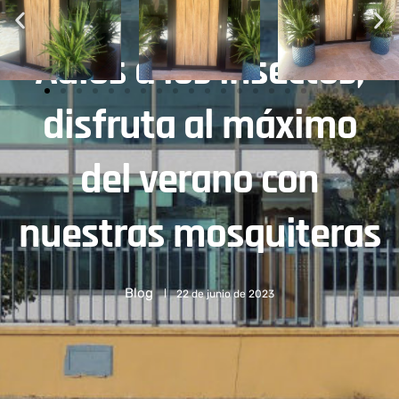
Adiós a los insectos,
disfruta al máximo
del verano con
nuestras mosquiteras
Blog
22 de junio de 2023